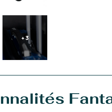
+ 3
nnalités Fant