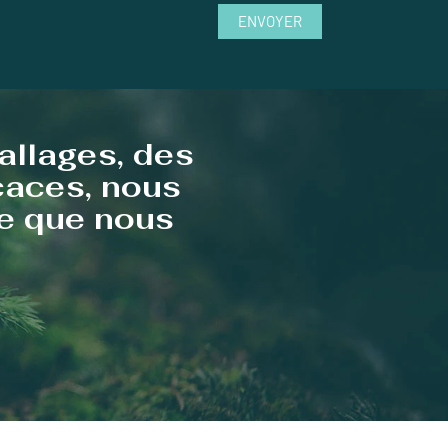
ENVOYER
allages, des
icaces, nous
te que nous