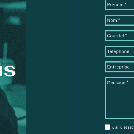
Prénom
*
Nom
*
Courriel
*
Téléphone
us
Entreprise
Message
*
J'ai lu et j'