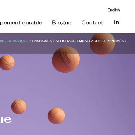
English
pement durable
Blogue
Contact
ISE DE MARQUE
/
ENSEIGNES
/
AFFICHAGE, EMBALLAGES ET IMPRIMÉS
/
ue