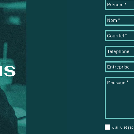
Prénom
*
Nom
*
Courriel
*
Téléphone
us
Entreprise
Message
*
J'ai lu et j'