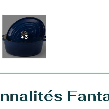
+ 3
nnalités Fant