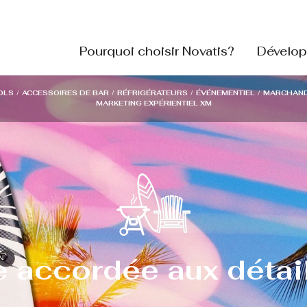
Pourquoi choisir Novatis?
Dévelop
OLS
/
ACCESSOIRES DE BAR
/
RÉFRIGÉRATEURS
/
ÉVÉNEMENTIEL
/
MARCHAND
MARKETING EXPÉRIENTIEL XM
 accordée aux détai