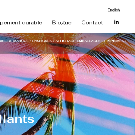
English
pement durable
Blogue
Contact
ISE DE MARQUE
/
ENSEIGNES
/
AFFICHAGE, EMBALLAGES ET IMPRIMÉS
/
llants