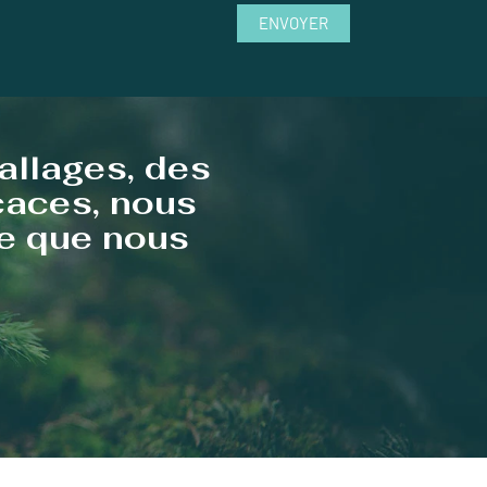
ENVOYER
allages, des
icaces, nous
te que nous