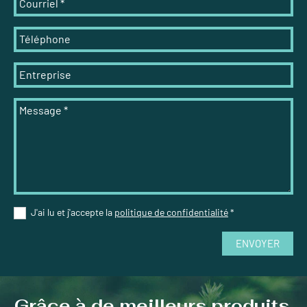
Courriel
*
Téléphone
Entreprise
Message
*
J'ai lu et j'accepte la
politique de confidentialité
*
ENVOYER
Grâce à de meilleurs produits,