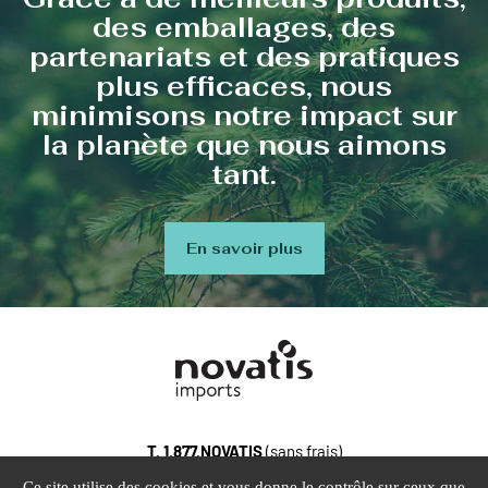
des emballages, des
partenariats et des pratiques
plus efficaces, nous
minimisons notre impact sur
la planète que nous aimons
tant.
En savoir plus
T.
1.877.NOVATIS
(sans frais)
100, Gaston-Dumoulin, bureau 103, Blainville Quebec, J7C
Ce site utilise des cookies et vous donne le contrôle sur ceux que