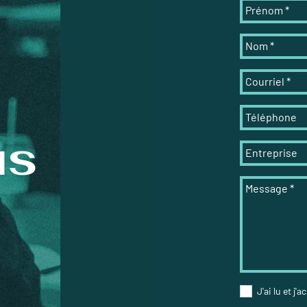
Prénom
*
Nom
*
Courriel
*
Téléphone
us
Entreprise
Message
*
J'ai lu et j'