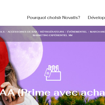
Pourquoi choisir Novatis?
Dévelop
OLS
/
ACCESSOIRES DE BAR
/
RÉFRIGÉRATEURS
/
ÉVÉNEMENTIEL
/
MARCHAND
MARKETING EXPÉRIENTIEL XM
AA (Prime avec acha