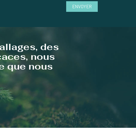
ENVOYER
allages, des
icaces, nous
te que nous