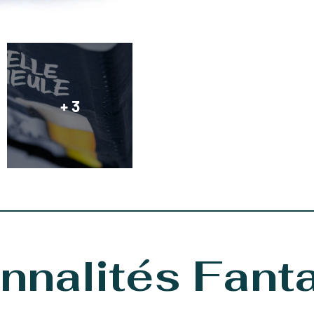
+ 3
nnalités Fant