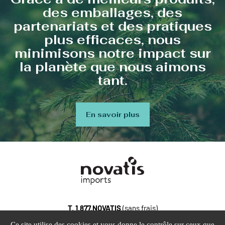
des emballages, des
partenariats et des pratiques
plus efficaces, nous
minimisons notre impact sur
la planète que nous aimons
tant.
En savoir plus
T.
1.877.NOVATIS
(sans frais)
100, Gaston-Dumoulin, bureau 103, Blainville Quebec, J7C
Ce site utilise des cookies et vous donne le contrôle sur ceux que