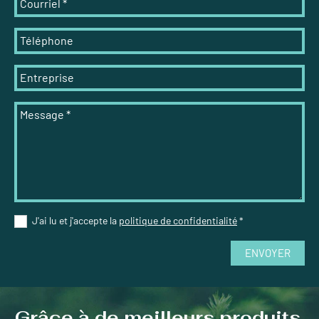
Courriel
*
Téléphone
Entreprise
Message
*
J'ai lu et j'accepte la
politique de confidentialité
*
ENVOYER
Grâce à de meilleurs produits,