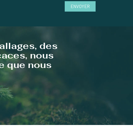
ENVOYER
allages, des
icaces, nous
te que nous