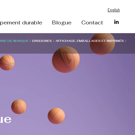
English
pement durable
Blogue
Contact
ISE DE MARQUE
/
ENSEIGNES
/
AFFICHAGE, EMBALLAGES ET IMPRIMÉS
/
ue