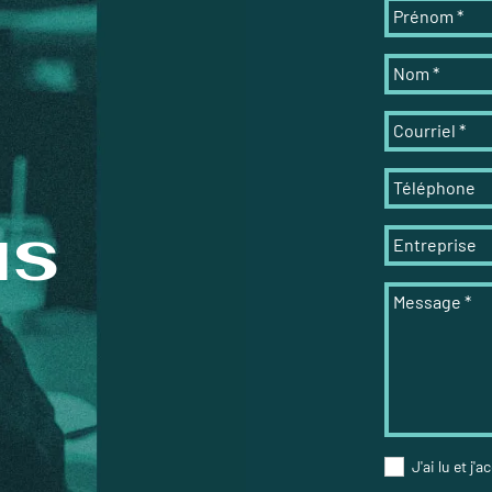
Prénom
*
Nom
*
Courriel
*
Téléphone
us
Entreprise
Message
*
J'ai lu et j'