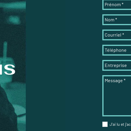
Prénom
*
Nom
*
Courriel
*
Téléphone
us
Entreprise
Message
*
J'ai lu et j'