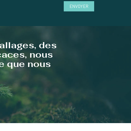
ENVOYER
allages, des
icaces, nous
te que nous